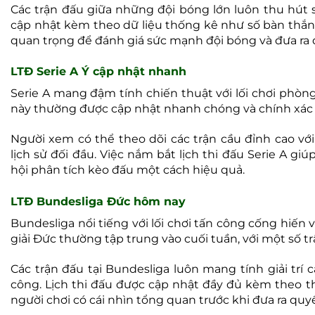
Các trận đấu giữa những đội bóng lớn luôn thu hút s
cập nhật kèm theo dữ liệu thống kê như số bàn thắng, 
quan trọng để đánh giá sức mạnh đội bóng và đưa ra 
LTĐ Serie A Ý cập nhật nhanh
Serie A mang đậm tính chiến thuật với lối chơi phòn
này thường được cập nhật nhanh chóng và chính xác
Người xem có thể theo dõi các trận cầu đỉnh cao vớ
lịch sử đối đầu. Việc nắm bắt lịch thi đấu Serie A gi
hội phân tích kèo đấu một cách hiệu quả.
LTĐ Bundesliga Đức hôm nay
Bundesliga nổi tiếng với lối chơi tấn công cống hiến
giải Đức thường tập trung vào cuối tuần, với một số tr
Các trận đấu tại Bundesliga luôn mang tính giải trí
công. Lịch thi đấu được cập nhật đầy đủ kèm theo th
người chơi có cái nhìn tổng quan trước khi đưa ra quyế