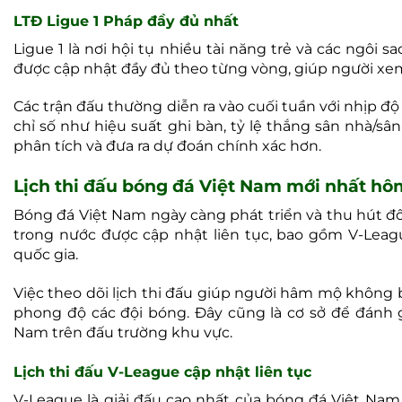
LTĐ Ligue 1 Pháp đầy đủ nhất
Ligue 1 là nơi hội tụ nhiều tài năng trẻ và các ngôi 
được cập nhật đầy đủ theo từng vòng, giúp người xe
Các trận đấu thường diễn ra vào cuối tuần với nhịp độ 
chỉ số như hiệu suất ghi bàn, tỷ lệ thắng sân nhà/sân
phân tích và đưa ra dự đoán chính xác hơn.
Lịch thi đấu bóng đá Việt Nam mới nhất hô
Bóng đá Việt Nam ngày càng phát triển và thu hút 
trong nước được cập nhật liên tục, bao gồm V-Leag
quốc gia.
Việc theo dõi lịch thi đấu giúp người hâm mộ không 
phong độ các đội bóng. Đây cũng là cơ sở để đánh 
Nam trên đấu trường khu vực.
Lịch thi đấu V-League cập nhật liên tục
V-League là giải đấu cao nhất của bóng đá Việt Nam