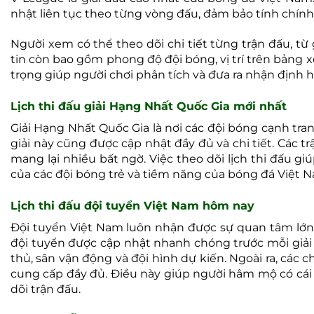
nhật liên tục theo từng vòng đấu, đảm bảo tính chính
Người xem có thể theo dõi chi tiết từng trận đấu, từ 
tin còn bao gồm phong độ đội bóng, vị trí trên bảng xế
trọng giúp người chơi phân tích và đưa ra nhận định hợ
Lịch thi đấu giải Hạng Nhất Quốc Gia mới nhất
Giải Hạng Nhất Quốc Gia là nơi các đội bóng cạnh tr
giải này cũng được cập nhật đầy đủ và chi tiết. Các tr
mang lại nhiều bất ngờ. Việc theo dõi lịch thi đấu g
của các đội bóng trẻ và tiềm năng của bóng đá Việt 
Lịch thi đấu đội tuyển Việt Nam hôm nay
Đội tuyển Việt Nam luôn nhận được sự quan tâm lớ
đội tuyển được cập nhật nhanh chóng trước mỗi giải 
thủ, sân vận động và đội hình dự kiến. Ngoài ra, các 
cung cấp đầy đủ. Điều này giúp người hâm mộ có cái 
dõi trận đấu.