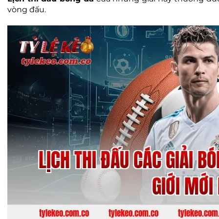
vòng đấu.