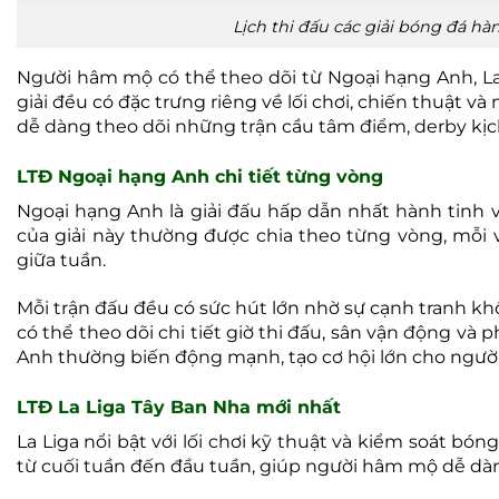
Lịch thi đấu các giải bóng đá hà
Người hâm mộ có thể theo dõi từ Ngoại hạng Anh, La 
giải đều có đặc trưng riêng về lối chơi, chiến thuật và
dễ dàng theo dõi những trận cầu tâm điểm, derby kịch
LTĐ Ngoại hạng Anh chi tiết từng vòng
Ngoại hạng Anh là giải đấu hấp dẫn nhất hành tinh vớ
của giải này thường được chia theo từng vòng, mỗi v
giữa tuần.
Mỗi trận đấu đều có sức hút lớn nhờ sự cạnh tranh kh
có thể theo dõi chi tiết giờ thi đấu, sân vận động và p
Anh thường biến động mạnh, tạo cơ hội lớn cho người c
LTĐ La Liga Tây Ban Nha mới nhất
La Liga nổi bật với lối chơi kỹ thuật và kiểm soát bóng
từ cuối tuần đến đầu tuần, giúp người hâm mộ dễ dàn