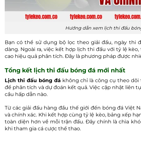
Hướng dẫn xem lịch thi đấu bón
Bạn có thể sử dụng bộ lọc theo giải đấu, ngày thi
dàng. Ngoài ra, việc kết hợp lịch thi đấu với tỷ lệ k
cao hiệu quả phân tích. Đây là phương pháp được nh
Tổng kết lịch thi đấu bóng đá mới nhất
Lịch thi đấu bóng đá
không chỉ là công cụ theo dõi
để phân tích và dự đoán kết quả. Việc cập nhật liên 
cầu hấp dẫn nào.
Từ các giải đấu hàng đầu thế giới đến bóng đá Việt
và chính xác. Khi kết hợp cùng tỷ lệ kèo, bảng xếp hạn
toàn diện hơn về mỗi trận đấu. Đây chính là chìa kh
khi tham gia cá cược thể thao.