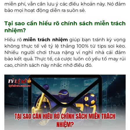
miễn phí, vẫn cần lưu ý các điều khoản này. Nó đảm
bảo mọi hoạt động diễn ra suôn sẻ.
Tại sao cần hiểu rõ chính sách miễn trách
nhiệm?
Hiểu rõ
miễn trách nhiệm
giúp bạn tránh kỳ vọng
không thực tế về tỷ lệ thắng 100% từ tips soi kèo.
Nhiều người chơi thua nặng vì nghĩ nhà cái đảm
bảo kết quả. Thực tế, cá cược luôn có yếu tố may rủi
cao, chính sách này nhắc nhở điều đó.