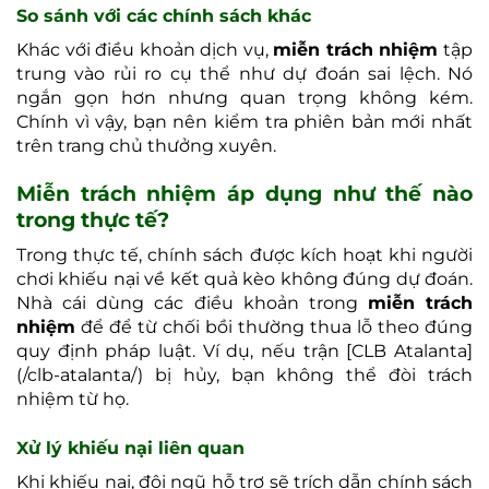
So sánh với các chính sách khác
Khác với điều khoản dịch vụ,
miễn trách nhiệm
tập
trung vào rủi ro cụ thể như dự đoán sai lệch. Nó
ngắn gọn hơn nhưng quan trọng không kém.
Chính vì vậy, bạn nên kiểm tra phiên bản mới nhất
trên trang chủ thưởng xuyên.
Miễn trách nhiệm
áp dụng như thế nào
trong thực tế?
Trong thực tế, chính sách được kích hoạt khi người
chơi khiếu nại về kết quả kèo không đúng dự đoán.
Nhà cái dùng các điều khoản trong
miễn trách
nhiệm
để để từ chối bồi thường thua lỗ theo đúng
quy định pháp luật. Ví dụ, nếu trận [CLB Atalanta]
(/clb-atalanta/) bị hủy, bạn không thể đòi trách
nhiệm từ họ.
Xử lý khiếu nại liên quan
Khi khiếu nại, đội ngũ hỗ trợ sẽ trích dẫn chính sách