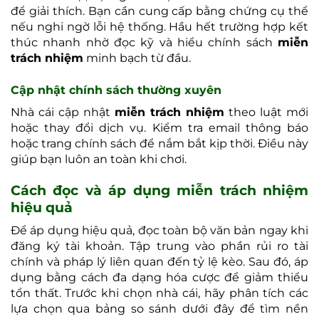
để giải thích. Bạn cần cung cấp bằng chứng cụ thể
nếu nghi ngờ lỗi hệ thống. Hầu hết trường hợp kết
thúc nhanh nhờ đọc kỹ và hiểu chính sách
miễn
trách nhiệm
minh bạch từ đầu.
Cập nhật chính sách thường xuyên
Nhà cái cập nhật
miễn trách nhiệm
theo luật mới
hoặc thay đổi dịch vụ. Kiểm tra email thông báo
hoặc trang chính sách để nắm bắt kịp thời. Điều này
giúp bạn luôn an toàn khi chơi.
Cách đọc và áp dụng miễn trách nhiệm
hiệu quả
Để áp dụng hiệu quả, đọc toàn bộ văn bản ngay khi
đăng ký tài khoản. Tập trung vào phần rủi ro tài
chính và pháp lý liên quan đến tỷ lệ kèo. Sau đó, áp
dụng bằng cách đa dạng hóa cược để giảm thiểu
tổn thất. Trước khi chọn nhà cái, hãy phân tích các
lựa chọn qua bảng so sánh dưới đây để tìm nền