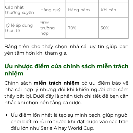
Cập nhật
Hàng quý
Hàng năm
Khi cần
thường xuyên
90%
Tỷ lệ áp dụng
trường
70%
50%
thực tế
hợp
Bảng trên cho thấy chọn nhà cái uy tín giúp bạn
yên tâm hơn khi tham gia.
Ưu nhược điểm của chính sách miễn trách
nhiệm
Chính sách
miễn trách nhiệm
có ưu điểm bảo vệ
nhà cái hợp lý nhưng đôi khi khiến người chơi cảm
thấy bất lợi. Dưới đây là phân tích chi tiết để bạn cân
nhắc khi chọn nền tảng cá cược.
Ưu điểm lớn nhất là tạo sự minh bạch, giúp người
chơi biết rõ rủi ro trước khi đặt cược vào các trận
đấu lớn như Serie A hay World Cup.