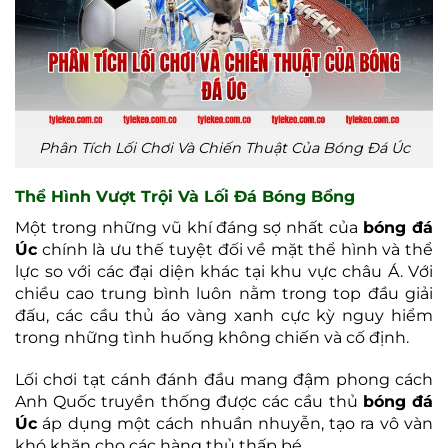
Phân Tích Lối Chơi Và Chiến Thuật Của Bóng Đá Úc
Thể Hình Vượt Trội Và Lối Đá Bóng Bổng
Một trong những vũ khí đáng sợ nhất của
bóng đá
Úc
chính là ưu thế tuyệt đối về mặt thể hình và thể
lực so với các đại diện khác tại khu vực châu Á. Với
chiều cao trung bình luôn nằm trong top đầu giải
đấu, các cầu thủ áo vàng xanh cực kỳ nguy hiểm
trong những tình huống không chiến và cố định.
Lối chơi tạt cánh đánh đầu mang đậm phong cách
Anh Quốc truyền thống được các cầu thủ
bóng đá
Úc
áp dụng một cách nhuần nhuyễn, tạo ra vô vàn
khó khăn cho các hàng thủ thấp bé.