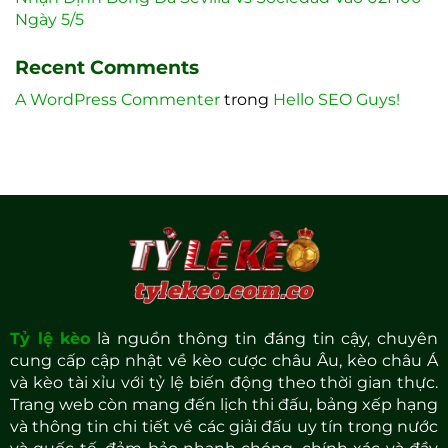
Ngày 5/5
Recent Comments
A WordPress Commenter
trong
Hello SEO Guys!
Tỷ lệ kèo
là nguồn thông tin đáng tin cậy, chuyên
cung cấp cập nhật về kèo cược châu Âu, kèo châu Á
và kèo tài xỉu với tỷ lệ biến động theo thời gian thực.
Trang web còn mang đến lịch thi đấu, bảng xếp hạng
và thông tin chi tiết về các giải đấu uy tín trong nước