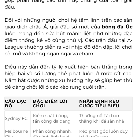
góp phần nâng cao trình độ chung của toàn giải
đấu.
Đối với những người chơi hệ tâm linh trên các sàn
giao dịch châu Á, giải đấu số một của
bóng đá Úc
luôn mang đến sức hút mãnh liệt nhờ những đặc
điểm thống kê vô cùng thú vị. Các trận đấu tại A-
League thường diễn ra với nhịp độ dồn dập, lối chơi
cởi mở và không ngần ngại va chạm.
Điều này dẫn đến tỷ lệ xuất hiện bàn thắng trong
hiệp hai và số lượng thẻ phạt luôn ở mức rất cao.
Nắm bắt được những xu hướng này sẽ giúp bet thủ
dễ dàng chốt lời ở các kèo rung cuối trận.
CÂU LẠC
ĐẶC ĐIỂM LỐI
NHẬN ĐỊNH KÈO
BỘ
CHƠI
CƯỢC TIÊU BIỂU
Kiểm soát bóng,
Thường nổ Tài bàn
Sydney FC
tấn công đa dạng
thắng khi đá sân nhà
Melbourne
Phản công nhanh,
Kèo phạt góc luôn duy
City
đá cánh linh hoạt
trì ở mức cao