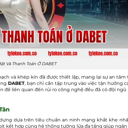
ật Và Thanh Toán Ở DABET
ạch và khép kín đã được thiết lập, mang lại sự an tâm 
cùng
DABET
, bạn chỉ cần tập trung vào việc tận hưởng c
ấn đề liên quan đến rủi ro công nghệ đều đã có đội ngũ
Tân
dựng dựa trên tiêu chuẩn an ninh mạng khắt khe nhấ
-bit kết hợp cùng hệ thống tường lửa đa tầng giúp ngăn