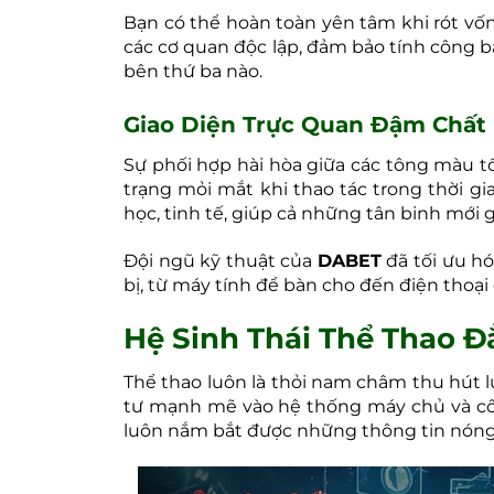
Bạn có thể hoàn toàn yên tâm khi rót vố
các cơ quan độc lập, đảm bảo tính công b
bên thứ ba nào.
Giao Diện Trực Quan Đậm Chất
Sự phối hợp hài hòa giữa các tông màu t
trạng mỏi mắt khi thao tác trong thời gi
học, tinh tế, giúp cả những tân binh mới 
Đội ngũ kỹ thuật của
DABET
đã tối ưu h
bị, từ máy tính để bàn cho đến điện thoại
Hệ Sinh Thái Thể Thao 
Thể thao luôn là thỏi nam châm thu hút l
tư mạnh mẽ vào hệ thống máy chủ và công
luôn nắm bắt được những thông tin nóng 