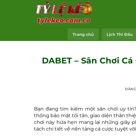
Bỏ
qua
nội
dung
Trang chủ
Lịch Thi Đấu
DABET – Sân Chơi Cá
ĐĂNG
Bạn đang tìm kiếm một sân chơi uy tín
thống bảo mật tối tân, giao diện thân th
chơi này hứa hẹn mang lại những giây ph
tách chi tiết về nền tảng cá cược tuyệt vờ