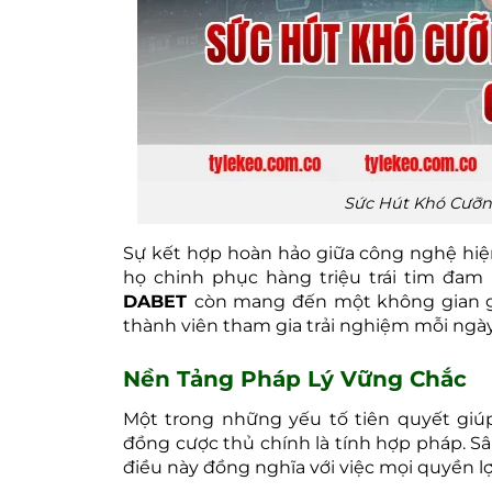
Sức Hút Khó Cưỡn
Sự kết hợp hoàn hảo giữa công nghệ hiệ
họ chinh phục hàng triệu trái tim đam 
DABET
còn mang đến một không gian giả
thành viên tham gia trải nghiệm mỗi ngày
Nền Tảng Pháp Lý Vững Chắc
Một trong những yếu tố tiên quyết gi
đồng cược thủ chính là tính hợp pháp. S
điều này đồng nghĩa với việc mọi quyền lợ