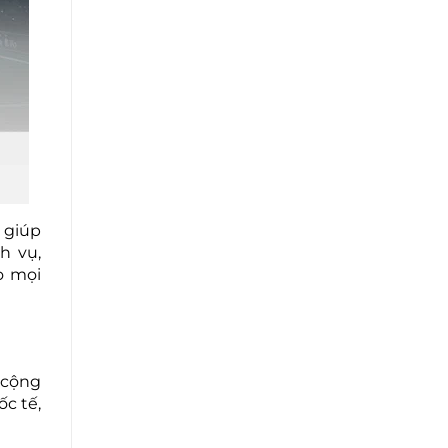
 giúp
h vụ,
o mọi
 cộng
c tế,