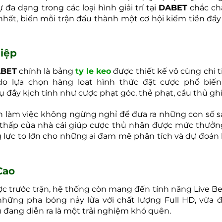
 đa dạng trong các loại hình giải trí tại
DABET
chắc ch
nhất, biến mỗi trận đấu thành một cơ hội kiếm tiền đầy
iệp
BET
chính là bảng
ty le keo
được thiết kế vô cùng chi t
do lựa chọn hàng loạt hình thức đặt cược phổ biế
phụ đầy kịch tính như cược phạt góc, thẻ phạt, cầu thủ ghi
 làm việc không ngừng nghỉ để đưa ra những con số sá
n thấp của nhà cái giúp cược thủ nhận được mức thưởn
 lực to lớn cho những ai đam mê phân tích và dự đoán
Cao
ợc trước trận, hệ thống còn mang đến tính năng Live Be
những pha bóng nảy lửa với chất lượng Full HD, vừa đ
u đang diễn ra là một trải nghiệm khó quên.