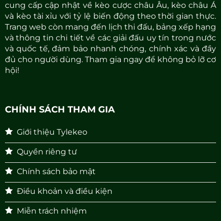
cung cấp cập nhật về kèo cược châu Âu, kèo châu Á
và kèo tài xỉu với tỷ lệ biến động theo thời gian thực.
Trang web còn mang đến lịch thi đấu, bảng xếp hạng
và thông tin chi tiết về các giải đấu uy tín trong nước
và quốc tế, đảm bảo nhanh chóng, chính xác và đầy
đủ cho người dùng. Tham gia ngay để không bỏ lỡ cơ
hội!
CHÍNH SÁCH THAM GIA
Giới thiệu Tylekeo
Quyền riêng tư
Chính sách bảo mật
Điều khoản và điều kiện
Miễn trách nhiệm