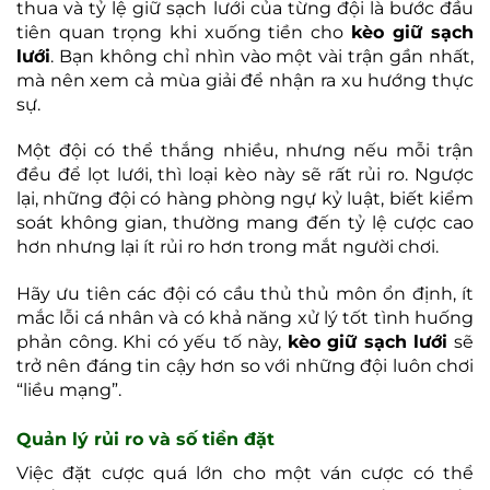
thua và tỷ lệ giữ sạch lưới của từng đội là bước đầu
tiên quan trọng khi xuống tiền cho
kèo giữ sạch
lưới
. Bạn không chỉ nhìn vào một vài trận gần nhất,
mà nên xem cả mùa giải để nhận ra xu hướng thực
sự.
Một đội có thể thắng nhiều, nhưng nếu mỗi trận
đều để lọt lưới, thì loại kèo này sẽ rất rủi ro. Ngược
lại, những đội có hàng phòng ngự kỷ luật, biết kiểm
soát không gian, thường mang đến tỷ lệ cược cao
hơn nhưng lại ít rủi ro hơn trong mắt người chơi.
Hãy ưu tiên các đội có cầu thủ thủ môn ổn định, ít
mắc lỗi cá nhân và có khả năng xử lý tốt tình huống
phản công. Khi có yếu tố này,
kèo giữ sạch lưới
sẽ
trở nên đáng tin cậy hơn so với những đội luôn chơi
“liều mạng”.
Quản lý rủi ro và số tiền đặt
Việc đặt cược quá lớn cho một ván cược có thể