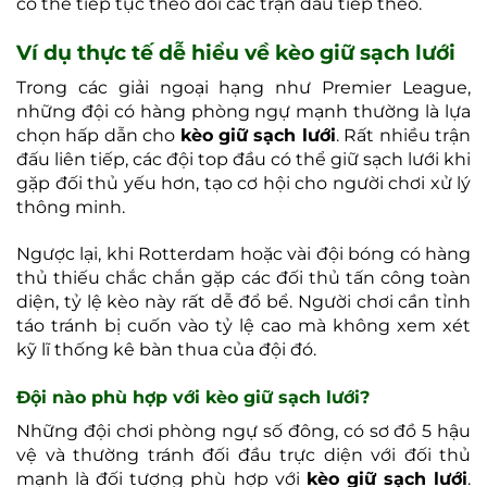
có thể tiếp tục theo dõi các trận đấu tiếp theo.
Ví dụ thực tế dễ hiểu về kèo giữ sạch lưới
Trong các giải ngoại hạng như Premier League,
những đội có hàng phòng ngự mạnh thường là lựa
chọn hấp dẫn cho
kèo giữ sạch lưới
. Rất nhiều trận
đấu liên tiếp, các đội top đầu có thể giữ sạch lưới khi
gặp đối thủ yếu hơn, tạo cơ hội cho người chơi xử lý
thông minh.
Ngược lại, khi Rotterdam hoặc vài đội bóng có hàng
thủ thiếu chắc chắn gặp các đối thủ tấn công toàn
diện, tỷ lệ kèo này rất dễ đổ bể. Người chơi cần tỉnh
táo tránh bị cuốn vào tỷ lệ cao mà không xem xét
kỹ lĩ thống kê bàn thua của đội đó.
Đội nào phù hợp với kèo giữ sạch lưới?
Những đội chơi phòng ngự số đông, có sơ đồ 5 hậu
vệ và thường tránh đối đầu trực diện với đối thủ
mạnh là đối tượng phù hợp với
kèo giữ sạch lưới
.