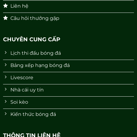
Liên hệ
Câu hỏi thưởng gặp
CHUYÊN CUNG CẤP
Lịch thi đấu bóng đá
Bảng xếp hạng bóng đá
Livescore
Nhà cái uy tín
Soi kèo
Kiến thức bóng đá
THÔNG TIN LIÊN HỆ