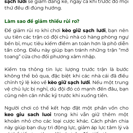
sạch lưới
sẽ giảm đáng kể, ngay cả khi trước đó mọi
thứ đều đi đúng hướng.
Làm sao để giảm thiểu rủi ro?
Để giảm rủi ro khi chơi
kèo giữ sạch lưới
, bạn nên
ưu tiên các trận có đội chủ nhà có hàng phòng ngự
bền bỉ, mục tiêu kiếm điểm an toàn hơn là phô diễn
tấn công. Điều này giúp bạn tránh những trận “mở
toang” cửa cho đối phương xâm nhập.
Kiểm tra thông tin lực lượng trước trận là bước
không thể bỏ qua, đặc biệt khi các nhà cái đã điều
chỉnh tỷ lệ kèo về
kèo giữ sạch lưới
. Nếu một trung
vệ chủ lực bị nghỉ, dù đội đó có mạnh đến đâu, bạn
cũng nên cân nhắc kỹ trước khi xuống tiền.
Người chơi có thể kết hợp đặt một phần vốn cho
keo giu sach luoi
trong khi vẫn giữ thêm một
khoản nhỏ cho các loại cược khác. Cách phân chia
này giúp bạn duy trì động lực, giảm áp lực tâm lý và