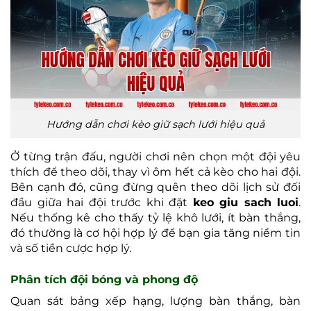
Hướng dẫn chơi kèo giữ sạch lưới hiệu quả
Ở từng trận đấu, người chơi nên chọn một đội yêu
thích để theo dõi, thay vì ôm hết cả kèo cho hai đội.
Bên cạnh đó, cũng đừng quên theo dõi lịch sử đối
đầu giữa hai đội trước khi đặt
keo giu sach luoi
.
Nếu thống kê cho thấy tỷ lệ khô lưới, ít bàn thắng,
đó thường là cơ hội hợp lý để bạn gia tăng niềm tin
và số tiền cược hợp lý.
Phân tích đội bóng và phong độ
Quan sát bảng xếp hạng, lượng bàn thắng, bàn