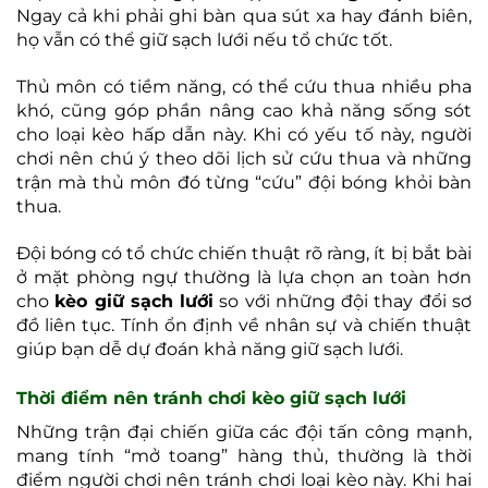
Ngay cả khi phải ghi bàn qua sút xa hay đánh biên,
họ vẫn có thể giữ sạch lưới nếu tổ chức tốt.
Thủ môn có tiềm năng, có thể cứu thua nhiều pha
khó, cũng góp phần nâng cao khả năng sống sót
cho loại kèo hấp dẫn này. Khi có yếu tố này, người
chơi nên chú ý theo dõi lịch sử cứu thua và những
trận mà thủ môn đó từng “cứu” đội bóng khỏi bàn
thua.
Đội bóng có tổ chức chiến thuật rõ ràng, ít bị bắt bài
ở mặt phòng ngự thường là lựa chọn an toàn hơn
cho
kèo giữ sạch lưới
so với những đội thay đổi sơ
đồ liên tục. Tính ổn định về nhân sự và chiến thuật
giúp bạn dễ dự đoán khả năng giữ sạch lưới.
Thời điểm nên tránh chơi kèo giữ sạch lưới
Những trận đại chiến giữa các đội tấn công mạnh,
mang tính “mở toang” hàng thủ, thường là thời
điểm người chơi nên tránh chơi loại kèo này. Khi hai