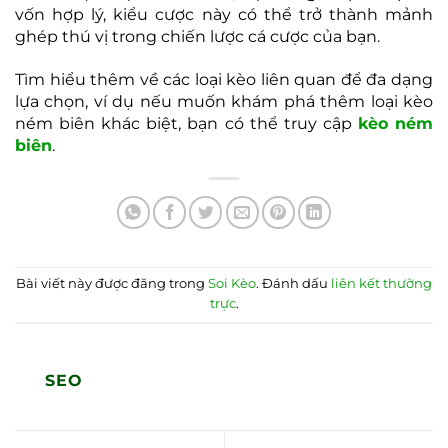
vốn hợp lý, kiểu cược này có thể trở thành mảnh
ghép thú vị trong chiến lược cá cược của bạn.
Tìm hiểu thêm về các loại kèo liên quan để đa dạng
lựa chọn, ví dụ nếu muốn khám phá thêm loại kèo
ném biên khác biệt, bạn có thể truy cập
kèo ném
biên
.
Bài viết này được đăng trong
Soi Kèo
. Đánh dấu
liên kết thường
trực
.
SEO