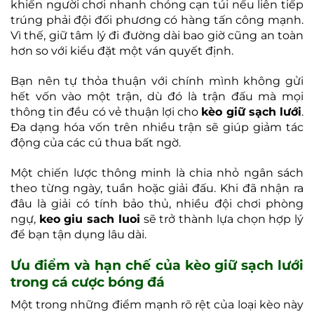
khiến người chơi nhanh chóng cạn túi nếu liên tiếp
trúng phải đội đối phương có hàng tấn công mạnh.
Vì thế, giữ tâm lý đi đường dài bao giờ cũng an toàn
hơn so với kiểu đặt một ván quyết định.
Bạn nên tự thỏa thuận với chính mình không gửi
hết vốn vào một trận, dù đó là trận đấu mà mọi
thông tin đều có vẻ thuận lợi cho
kèo giữ sạch lưới
.
Đa dạng hóa vốn trên nhiều trận sẽ giúp giảm tác
động của các cú thua bất ngờ.
Một chiến lược thông minh là chia nhỏ ngân sách
theo từng ngày, tuần hoặc giải đấu. Khi đã nhận ra
đâu là giải có tính bảo thủ, nhiều đội chơi phòng
ngự,
keo giu sach luoi
sẽ trở thành lựa chọn hợp lý
để bạn tận dụng lâu dài.
Ưu điểm và hạn chế của kèo giữ sạch lưới
trong cá cược bóng đá
Một trong những điểm mạnh rõ rệt của loại kèo này